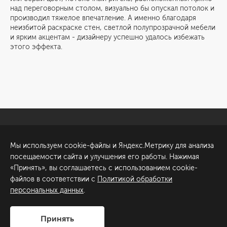
над переговорным столом, визуально бы опускал потолок и
производил тяжелое впечатление. А именно благодаря
неизбитой раскраске стен, светлой полупрозрачной мебели
и ярким акцентам - дизайнеру успешно удалось избежать
этого эффекта.
Санкт-Петербург
Обсудить проект
Мы используем cookie-файлы и Яндекс.Метрику для анализа
ул. Академика Павлова, 6
посещаемости сайта и улучшения его работы. Нажимая
к1
«Принять», вы соглашаетесь с использованием cookie-
+7 (812) 200-95-55
файлов в соответствии с
Политикой обработки
персональных данных
.
Сделано в
Принять