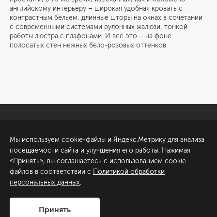
английскому интерьеру – широкая удобная кровать с
контрастным бельем, длинные шторы на окнах в сочетании
с современными системами рулонных жалюзи, тонкой
работы люстра с плафонами. И все это – на фоне
полосатых стен нежных бело-розовых оттенков.
Санкт-Петербург
Обсудить проект
Мы используем cookie-файлы и Яндекс.Метрику для анализа
ул. Академика Павлова, 6
посещаемости сайта и улучшения его работы. Нажимая
к1
«Принять», вы соглашаетесь с использованием cookie-
+7 (812) 200-95-55
файлов в соответствии с
Политикой обработки
персональных данных
.
Сделано в
Принять