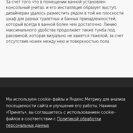
За счет того что в помещении ванной установлен
консольный унитаз, и его инсталляция образует выступ,
дизайнерам удалось разместить рядом в той же плоскости
шкаф для разных туалетных и банных принадлежностей,
который всегда в ванной более чем достаточно. Линию
максимального удобства продолжает также тумба под
раковиной, которая визуально не кажется тяжелой, за счет
отсутствия ножек между нею и поверхностью пола.
Санкт-Петербург
Обсудить проект
Мы используем cookie-файлы и Яндекс.Метрику для анализа
ул. Академика Павлова, 6
посещаемости сайта и улучшения его работы. Нажимая
к1
«Принять», вы соглашаетесь с использованием cookie-
+7 (812) 200-95-55
файлов в соответствии с
Политикой обработки
персональных данных
.