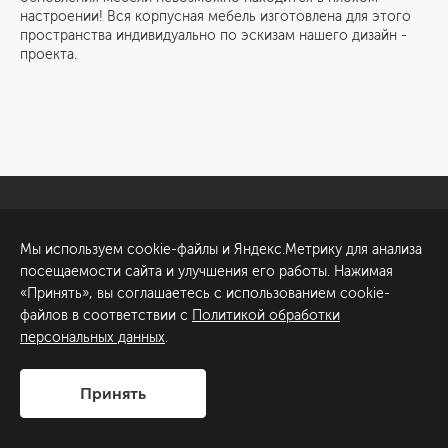
настроении! Вся корпусная мебель изготовлена для этого
пространства индивидуально по эскизам нашего дизайн -
проекта.
Санкт-Петербург
Обсудить проект
Мы используем cookie-файлы и Яндекс.Метрику для анализа
ул. Академика Павлова, 6
посещаемости сайта и улучшения его работы. Нажимая
к1
«Принять», вы соглашаетесь с использованием cookie-
+7 (812) 200-95-55
файлов в соответствии с
Политикой обработки
персональных данных
.
Сделано в
Принять