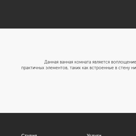
Данная ванная комната является воплощением практ
практичных элементов, таких как встроенные в стену н
Студия
Услуги