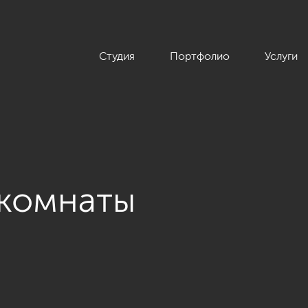
Студия
Портфолио
Услуги
 комнаты
ерьера квартиры студии на Загребском бульваре - 44 кв.м»