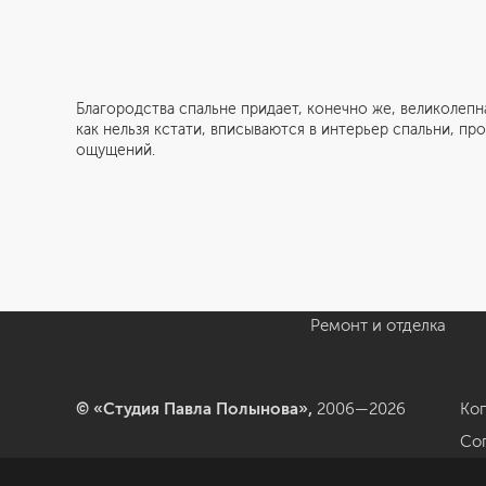
Благородства спальне придает, конечно же, великолеп
как нельзя кстати, вписываются в интерьер спальни, 
Студия
Услуги
ощущений.
О нас
Дизайн интерьера
Отзывы
Комплектация
Вакансии
объекта
Блог
Авторский надзор
Ремонт и отделка
© «Студия Павла Полынова»,
2006—2026
Ко
Со
да