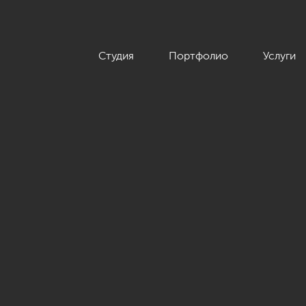
Студия
Портфолио
Услуги
йн интерьера квартиры 102 кв.м»