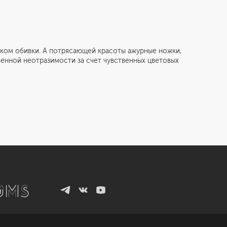
елком обивки. А потрясающей красоты ажурные ножки,
венной неотразимости за счет чувственных цветовых
Санкт-Петербург
ул. Академика Павлова, 6 к1
+7 (812) 200-95-55