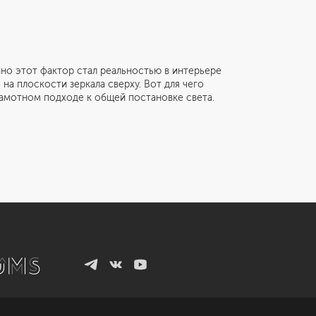
но этот фактор стал реальностью в интерьере
а плоскости зеркала сверху. Вот для чего
Санкт-Петербург
амотном подходе к общей постановке света.
ул. Академика Павлова, 6 к1
+7 (812) 200-95-55