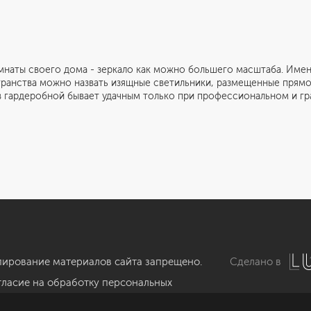
наты своего дома - зеркало как можно большего масштаба. Имен
ранства можно назвать изящные светильники, размещенные прямо н
Информация
Обсудить проект
в гардеробной бывает удачным только при профессиональном и гр
Портфолио
Цены
пирование материалов сайта запрещено.
Сделано в
гласие на обработку персональных
нных