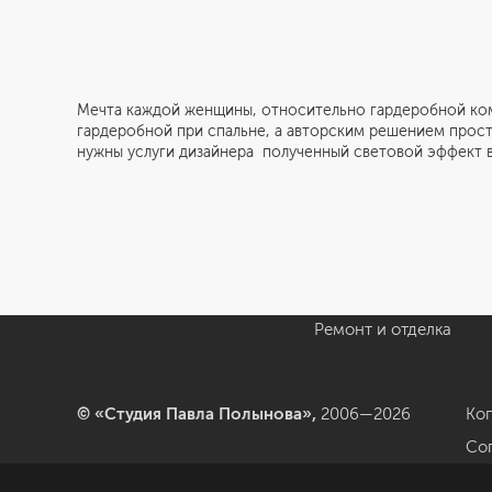
Мечта каждой женщины, относительно гардеробной ком
гардеробной при спальне, а авторским решением прост
Студия
Услуги
нужны услуги дизайнера полученный световой эффект 
О нас
Дизайн интерьера
Отзывы
Комплектация
Вакансии
объекта
Блог
Авторский надзор
Ремонт и отделка
© «Студия Павла Полынова»,
2006—2026
Ко
Со
да