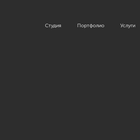
Студия
Портфолио
Услуги
дизайн интерьера квартиры 102 кв.м»