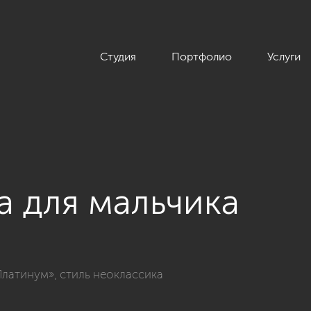
Студия
Портфолио
Услуги
а для мальчика
айн 4-комнатной квартиры 162 кв.м. в ЖК «Платинум», стиль н
Платинум», стиль неоклассика