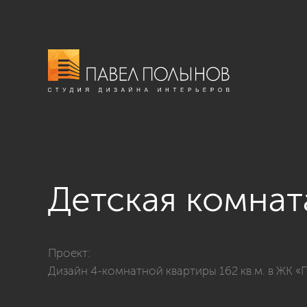
Детская комнат
Фото детская комната для мальчика из проекта «Диз
Проект:
Дизайн 4-комнатной квартиры 162 кв.м. в ЖК «