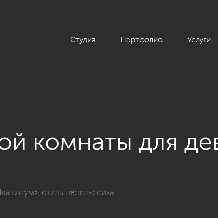
Студия
Портфолио
Услуги
ой комнаты для де
кта «Дизайн 4-комнатной квартиры 162 кв.м. в ЖК «Платинум»
Платинум», стиль неоклассика