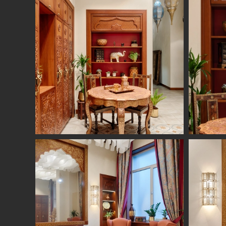
Студия
Услуги
О нас
Дизайн интерьера
Отзывы
Комплектация
Вакансии
объекта
Блог
Авторский надзор
Ремонт и отделка