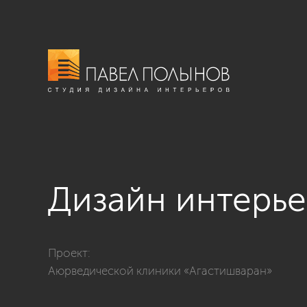
Дизайн интерь
Фото дизайн интерьера аюрведической клиники из 
Проект:
Аюрведической клиники «Агастишваран»