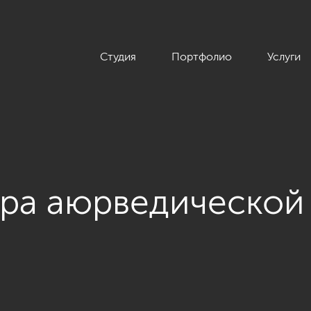
Студия
Портфолио
Услуги
ера аюрведической
проекта «Дизайн интерьера аюрведической клиники «Агастиш