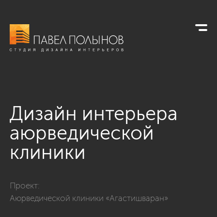
Дизайн интерьера
аюрведической
клиники
Фото дизайн интерьера аюрведической клиники из проект
Проект:
Аюрведической клиники «Агастишваран»