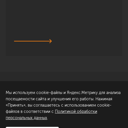
Санкт-Петербург
Обсудить проект
Мы используем cookie-файлы и Яндекс.Метрику для анализа
ул. Академика Павлова, 6
посещаемости сайта и улучшения его работы. Нажимая
к1
«Принять», вы соглашаетесь с использованием cookie-
+7 (812) 200-95-55
файлов в соответствии с
Политикой обработки
персональных данных
.