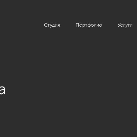
Студия
Портфолио
Услуги
а
 четырехкомнатной квартиры в классическом стиле, 204 кв.м.