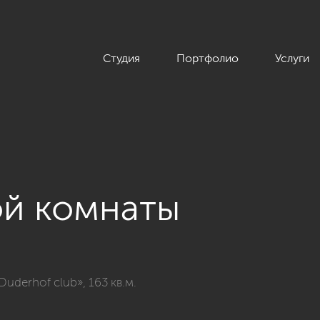
Студия
Портфолио
Услуги
ой комнаты
нтерьера четырехкомнатной квартиры в классическом стиле, Ж
uderhof club», 163 кв.м.