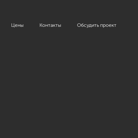
Цены
Контакты
Обсудить проект
К «Duderhof club», 163 кв.м.»