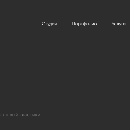
Студия
Портфолио
Услуги
20 кв.м. в американском стиле»
иканской классики