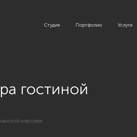
Студия
Портфолио
Услуги
ра гостиной
 интерьера дома 120 кв.м. в американском стиле»
иканской классики