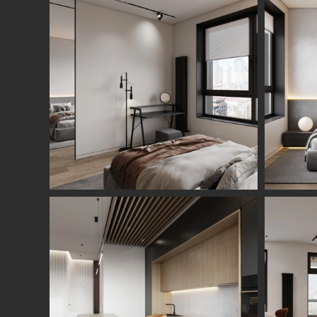
Студия
Услуги
О нас
Дизайн интерьера
Отзывы
Комплектация
Вакансии
объекта
Блог
Авторский надзор
Ремонт и отделка