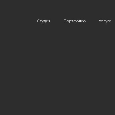
Студия
Портфолио
Услуги
вартиры в современном стиле, ЖК «Сердце столицы», 98 кв.м.