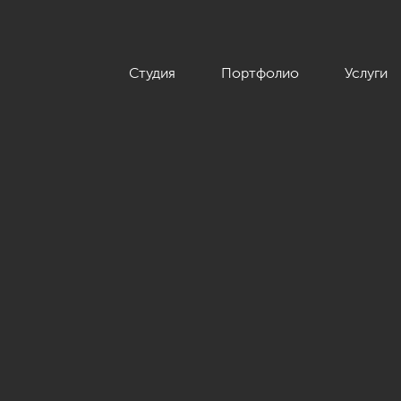
Студия
Портфолио
Услуги
ры в современном стиле, ЖК «Сердце столицы», 98 кв.м.»