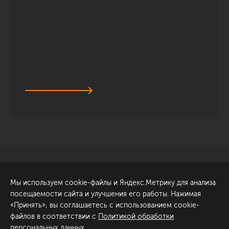
Санкт-Петербург
Обсудить проект
Мы используем cookie-файлы и Яндекс.Метрику для анализа
ул. Академика Павлова, 6
посещаемости сайта и улучшения его работы. Нажимая
к1
«Принять», вы соглашаетесь с использованием cookie-
+7 (812) 200-95-55
файлов в соответствии с
Политикой обработки
персональных данных
.