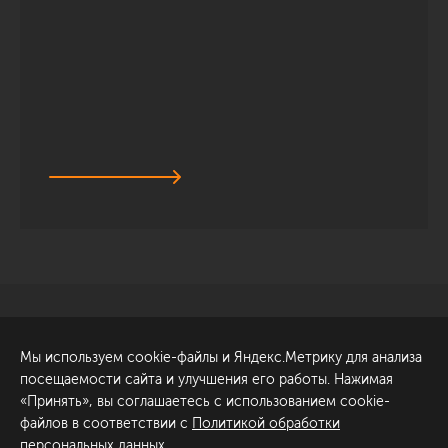
Санкт-Петербург
Обсудить проект
Мы используем cookie-файлы и Яндекс.Метрику для анализа
ул. Академика Павлова, 6
посещаемости сайта и улучшения его работы. Нажимая
к1
«Принять», вы соглашаетесь с использованием cookie-
+7 (812) 200-95-55
файлов в соответствии с
Политикой обработки
персональных данных
.