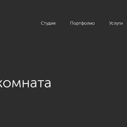
Студия
Портфолио
Услуги
комната
тиры 123 кв.м. в ЖК «Duderhof Club» в стиле Хай-тек»