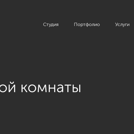
Студия
Портфолио
Услуги
кой комнаты
 квартиры 70 кв.м. в современном стиле, ЖК «Новомосковски