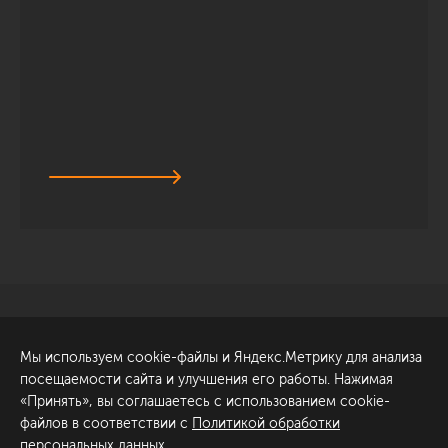
Санкт-Петербург
Обсудить проект
Мы используем cookie-файлы и Яндекс.Метрику для анализа
ул. Академика Павлова, 6
посещаемости сайта и улучшения его работы. Нажимая
к1
«Принять», вы соглашаетесь с использованием cookie-
+7 (812) 200-95-55
файлов в соответствии с
Политикой обработки
персональных данных
.