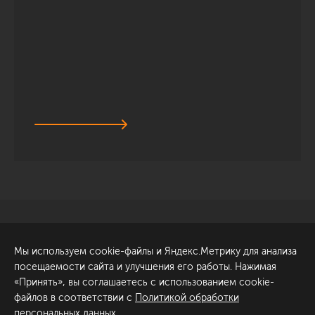
Санкт-Петербург
Обсудить проект
Мы используем cookie-файлы и Яндекс.Метрику для анализа
ул. Академика Павлова, 6
посещаемости сайта и улучшения его работы. Нажимая
к1
«Принять», вы соглашаетесь с использованием cookie-
+7 (812) 200-95-55
файлов в соответствии с
Политикой обработки
персональных данных
.