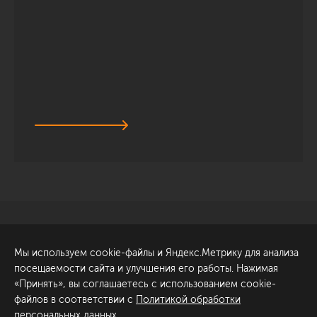
Санкт-Петербург
Обсудить проект
Мы используем cookie-файлы и Яндекс.Метрику для анализа
ул. Академика Павлова, 6
посещаемости сайта и улучшения его работы. Нажимая
к1
«Принять», вы соглашаетесь с использованием cookie-
+7 (812) 200-95-55
файлов в соответствии с
Политикой обработки
персональных данных
.