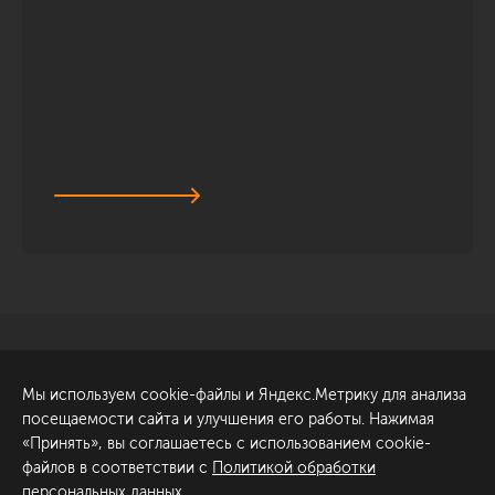
Санкт-Петербург
Обсудить проект
Мы используем cookie-файлы и Яндекс.Метрику для анализа
ул. Академика Павлова, 6
посещаемости сайта и улучшения его работы. Нажимая
к1
«Принять», вы соглашаетесь с использованием cookie-
+7 (812) 200-95-55
файлов в соответствии с
Политикой обработки
персональных данных
.