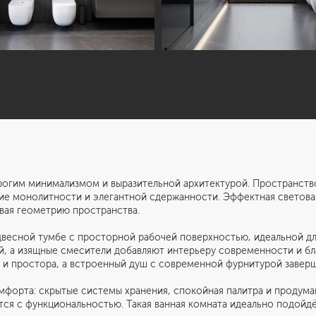
рогим минимализмом и выразительной архитектурой. Пространств
 монолитности и элегантной сдержанности. Эффектная световая 
вая геометрию пространства.
двесной тумбе с просторной рабочей поверхностью, идеальной для
й, а изящные смесители добавляют интерьеру современности и бл
и простора, а встроенный душ с современной фурнитурой заверш
омфорта: скрытые системы хранения, спокойная палитра и проду
ся с функциональностью. Такая ванная комната идеально подойдёт