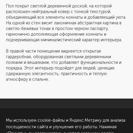
Пол покрыт светлой деревянной доской, на которой
расположен нейтральный ковер с тонкой текстурой,
объединяющий все элементы комнаты и добавляющий уюта.
На одной из стен висит лаконичная абстрактная картина в
светло-бежевых тонах в простом черном паспарту,
гармонично дополняющая оформление комнаты и
подчеркивающая минималистический характер интерьера.
В правой части помещения виднеется открытая
гардеробная, оборудованная светлыми деревянными
полками и вешалками, что добавляет функциональности и
порядка. Этот интерьер подойдет для людей, ценящих
сдержанную элегантность, практичность и теплую
атмосферу в спальне.
Санкт-Петербург
Обсудить проект
Мы используем cookie-файлы и Яндекс.Метрику для анализа
ул. Академика Павлова, 6
посещаемости сайта и улучшения его работы. Нажимая
к1