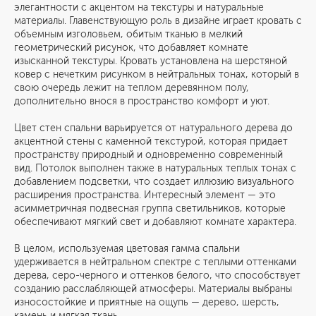
элегантности с акцентом на текстуры и натуральные
материалы. Главенствующую роль в дизайне играет кровать с
объемным изголовьем, обитым тканью в мелкий
геометрический рисунок, что добавляет комнате
изысканной текстуры. Кровать установлена на шерстяной
ковер с нечетким рисунком в нейтральных тонах, который в
свою очередь лежит на теплом деревянном полу,
дополнительно внося в пространство комфорт и уют.
Цвет стен спальни варьируется от натурального дерева до
акцентной стены с каменной текстурой, которая придает
пространству природный и одновременно современный
вид. Потолок выполнен также в натуральных теплых тонах с
добавлением подсветки, что создает иллюзию визуального
расширения пространства. Интересный элемент — это
асимметричная подвесная группа светильников, которые
обеспечивают мягкий свет и добавляют комнате характера.
В целом, используемая цветовая гамма спальни
удерживается в нейтральном спектре с теплыми оттенками
дерева, серо-черного и оттенков белого, что способствует
созданию расслабляющей атмосферы. Материалы выбраны
износостойкие и приятные на ощупь — дерево, шерсть,
камень и мягкая ткань.