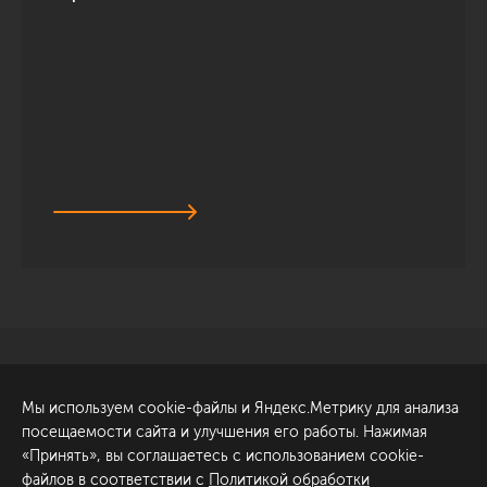
Санкт-Петербург
Обсудить проект
Мы используем cookie-файлы и Яндекс.Метрику для анализа
ул. Академика Павлова, 6
посещаемости сайта и улучшения его работы. Нажимая
к1
«Принять», вы соглашаетесь с использованием cookie-
+7 (812) 200-95-55
файлов в соответствии с
Политикой обработки