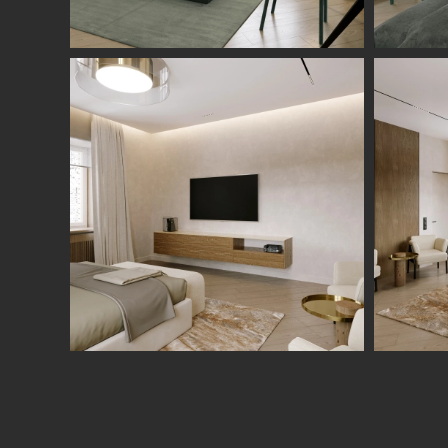
Студия
Услуги
О нас
Дизайн интерьера
Отзывы
Комплектация
Вакансии
объекта
Блог
Авторский надзор
Ремонт и отделка