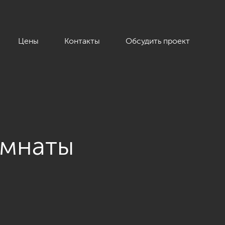
Цены
Контакты
Обсудить проект
омнаты
«Жилой дом на Пионерской», 208 кв.м.»