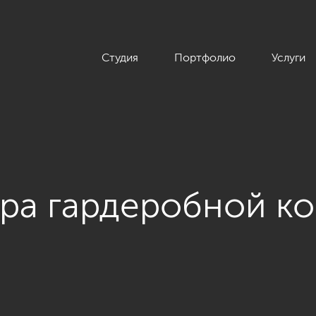
Студия
Портфолио
Услуги
ера гардеробной к
екта «Двухуровневая квартира в неоклассическом стиле, ЖК 