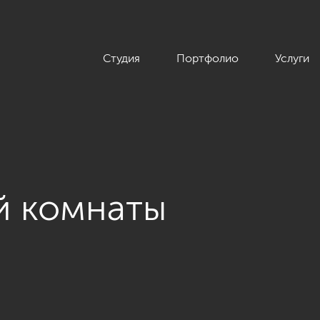
Студия
Портфолио
Услуги
й комнаты
невая квартира в неоклассическом стиле, ЖК «Жилой дом на 