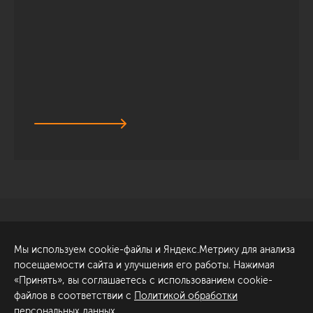
Санкт-Петербург
Обсудить проект
Мы используем cookie-файлы и Яндекс.Метрику для анализа
ул. Академика Павлова, 6
посещаемости сайта и улучшения его работы. Нажимая
к1
«Принять», вы соглашаетесь с использованием cookie-
+7 (812) 200-95-55
файлов в соответствии с
Политикой обработки
персональных данных
.