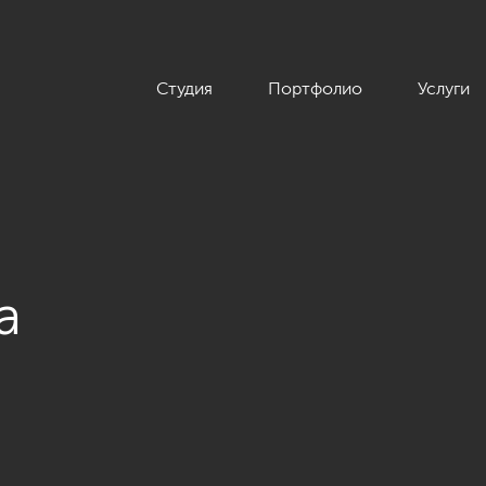
Студия
Портфолио
Услуги
а
ы 200 кв.м. в стиле Ар-деко, ЖК «Граф Орлов»»