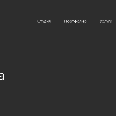
Студия
Портфолио
Услуги
а
ы 200 кв.м. в стиле Ар-деко, ЖК «Граф Орлов»»