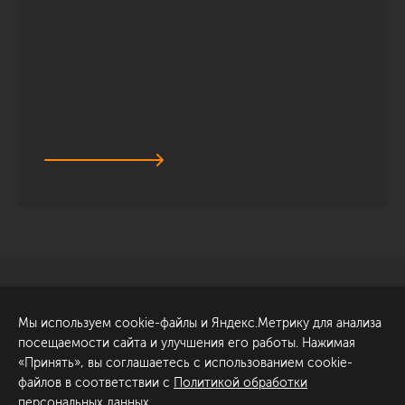
Санкт-Петербург
Обсудить проект
Мы используем cookie-файлы и Яндекс.Метрику для анализа
ул. Академика Павлова, 6
посещаемости сайта и улучшения его работы. Нажимая
к1
«Принять», вы соглашаетесь с использованием cookie-
+7 (812) 200-95-55
файлов в соответствии с
Политикой обработки
персональных данных
.