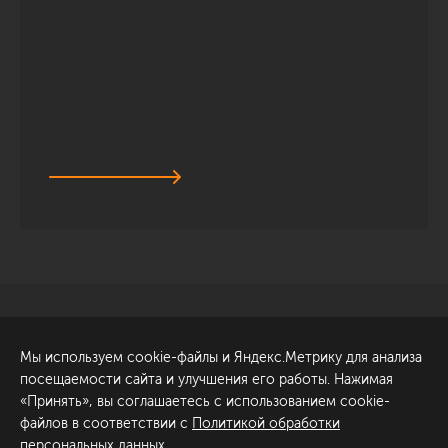
Санкт-Петербург
Обсудить проект
Мы используем cookie-файлы и Яндекс.Метрику для анализа
ул. Академика Павлова, 6
посещаемости сайта и улучшения его работы. Нажимая
к1
«Принять», вы соглашаетесь с использованием cookie-
+7 (812) 200-95-55
файлов в соответствии с
Политикой обработки
персональных данных
.