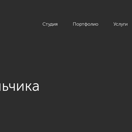
Студия
Портфолио
Услуги
льчика
артиры в современном стиле, ЖК «Московский квартал», 130 кв