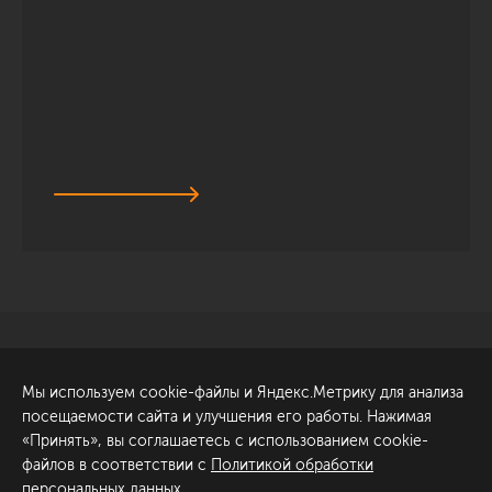
Санкт-Петербург
Обсудить проект
Мы используем cookie-файлы и Яндекс.Метрику для анализа
ул. Академика Павлова, 6
посещаемости сайта и улучшения его работы. Нажимая
к1
«Принять», вы соглашаетесь с использованием cookie-
+7 (812) 200-95-55
файлов в соответствии с
Политикой обработки
персональных данных
.