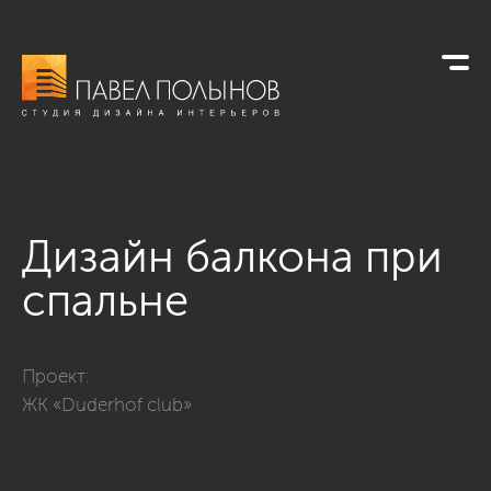
Дизайн балкона при
спальне
Фото дизайн балкона при спальне из проекта «Интерьер ква
Проект:
ЖК «Duderhof club»