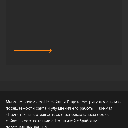
Санкт-Петербург
Обсудить проект
Мы используем cookie-файлы и Яндекс.Метрику для анализа
ул. Академика Павлова, 6
посещаемости сайта и улучшения его работы. Нажимая
к1
«Принять», вы соглашаетесь с использованием cookie-
+7 (812) 200-95-55
файлов в соответствии с
Политикой обработки
персональных данных
.