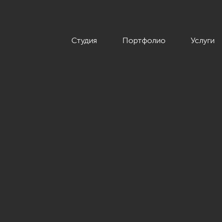
Студия
Портфолио
Услуги
е современной американской классики, ЖК «Royal Park», 214 к