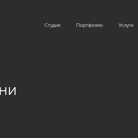
Студия
Портфолио
Услуги
ьни
комнатной квартиры в современном стиле, ЖК «Царская столи