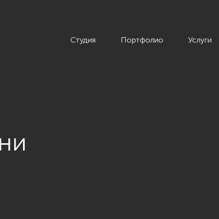
Студия
Портфолио
Услуги
ьни
мнатной квартиры 96 кв.м. в ЖК «Привилегия», стиль нео-кла