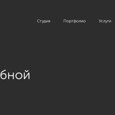
Студия
Портфолио
Услуги
обной
временном стиле с элементами классики, ЖК «Граф Орлов», 1