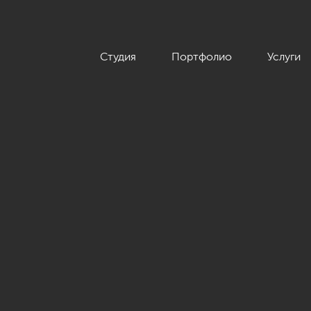
Студия
Портфолио
Услуги
нном стиле с элементами классики, ЖК «Граф Орлов», 142 кв.