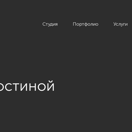
Студия
Портфолио
Услуги
остиной
 современном стиле, ЖК «Аннино парк», 54 кв.м.»