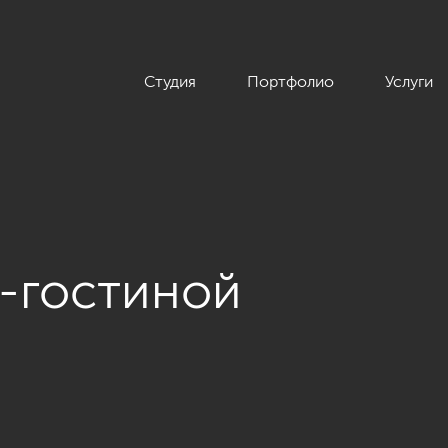
Студия
Портфолио
Услуги
-гостиной
 в современном стиле, ЖК «Аннино парк», 54 кв.м.»