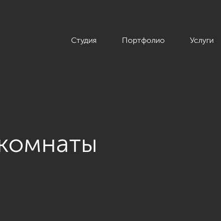
Студия
Портфолио
Услуги
 комнаты
 современном стиле, ЖК «Аннино парк», 54 кв.м.»