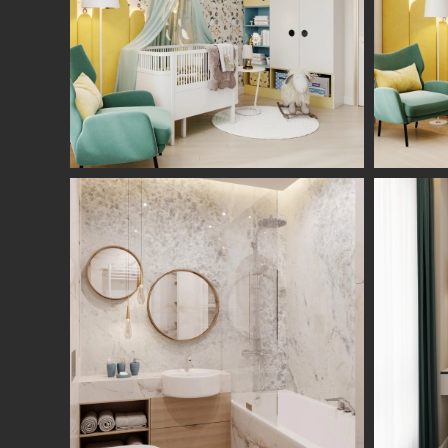
Студия
Услуги
О нас
Дизайн интерьера
Отзывы
Комплектация
Вакансии
объекта
Блог
Авторский надзор
Ремонт и отделка