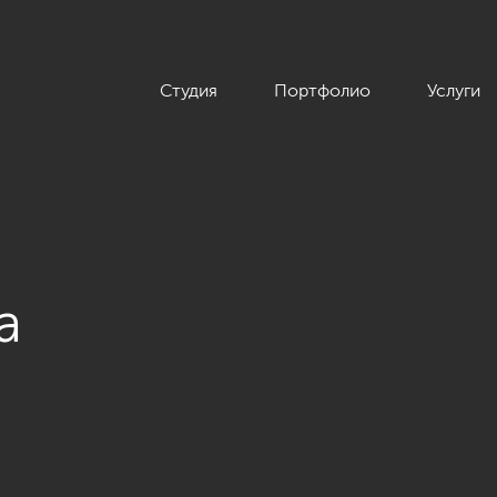
Студия
Портфолио
Услуги
а
менном стиле, ЖК «Аннино парк», 54 кв.м.»